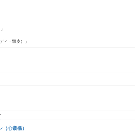
ク」
ディ・頭皮）」
ト
ン（心斎橋）