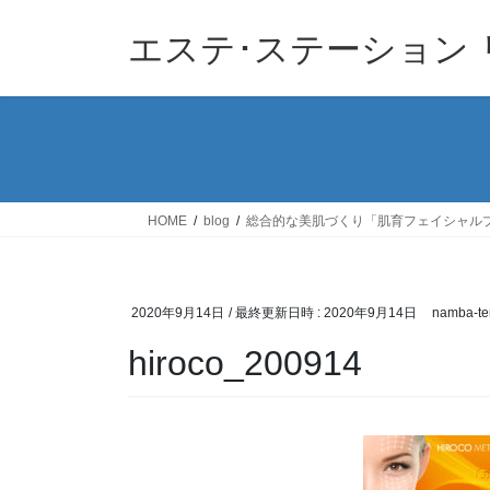
コ
ナ
ン
ビ
エステ･ステーション
テ
ゲ
ン
ー
ツ
シ
へ
ョ
ス
ン
キ
に
ッ
移
HOME
blog
総合的な美肌づくり「肌育フェイシャル
プ
動
2020年9月14日
/ 最終更新日時 :
2020年9月14日
namba-te
hiroco_200914