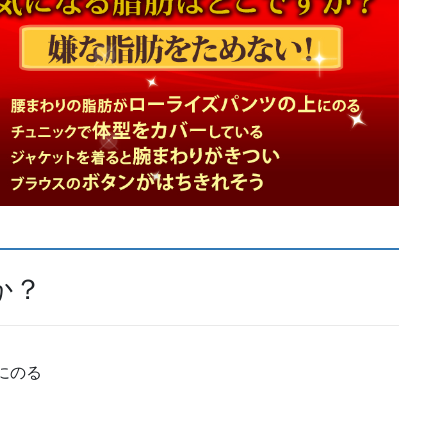
か？
にのる