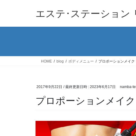
コ
ナ
ン
ビ
エステ･ステーション
テ
ゲ
ン
ー
ツ
シ
へ
ョ
ス
ン
キ
に
ッ
移
HOME
blog
ボディメニュー
プロポーションメイク
プ
動
2017年9月22日
/ 最終更新日時 :
2023年6月17日
namba-te
プロポーションメイク