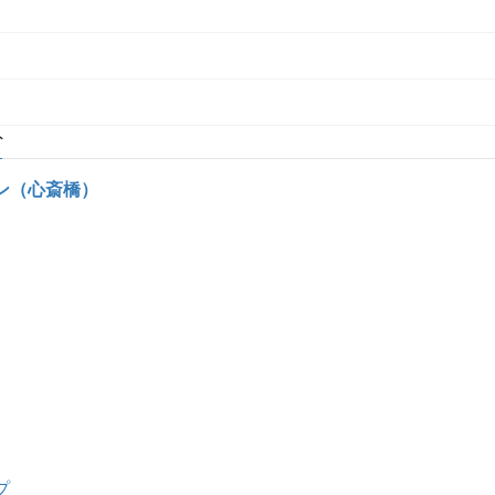
ト
ン（心斎橋）
プ